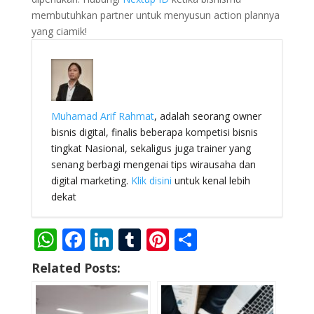
membutuhkan partner untuk menyusun action plannya
yang ciamik!
Muhamad Arif Rahmat
, adalah seorang owner
bisnis digital, finalis beberapa kompetisi bisnis
tingkat Nasional, sekaligus juga trainer yang
senang berbagi mengenai tips wirausaha dan
digital marketing.
Klik disini
untuk kenal lebih
dekat
W
F
Li
T
Pi
S
h
ac
n
u
nt
h
Related Posts:
at
e
k
m
er
ar
s
b
e
bl
e
e