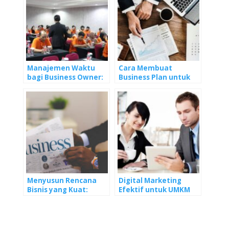
A
o
dI
r
st
p
o
n
p
k
Manajemen Waktu
Cara Membuat
bagi Business Owner:
Business Plan untuk
Kunci Sukses dalam
Usaha
Mengelola Bisnis
Menyusun Rencana
Digital Marketing
Bisnis yang Kuat:
Efektif untuk UMKM
Langkah Demi
Langkah