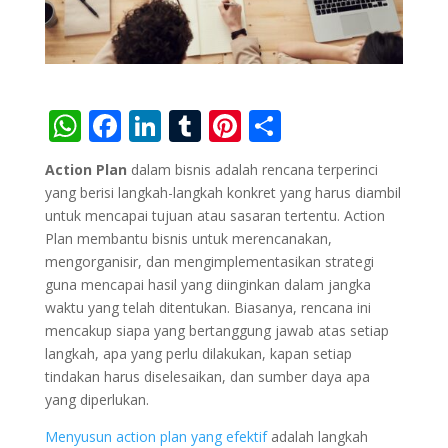
W
F
Li
T
Pi
S
h
ac
n
u
nt
h
Action Plan
dalam bisnis adalah rencana terperinci
at
e
k
m
er
ar
yang berisi langkah-langkah konkret yang harus diambil
s
b
e
bl
e
e
untuk mencapai tujuan atau sasaran tertentu. Action
Plan membantu bisnis untuk merencanakan,
A
o
dI
r
st
mengorganisir, dan mengimplementasikan strategi
p
o
n
guna mencapai hasil yang diinginkan dalam jangka
p
k
waktu yang telah ditentukan. Biasanya, rencana ini
mencakup siapa yang bertanggung jawab atas setiap
langkah, apa yang perlu dilakukan, kapan setiap
tindakan harus diselesaikan, dan sumber daya apa
yang diperlukan.
Menyusun action plan yang efektif
adalah langkah