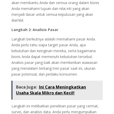
akan membantu Anda dan semua orang dalam bisnis
Anda memahami tujuan dan nilai inti yang akan
menjadi dasar untuk semua keputusan yang akan
diambil.
Langkah 2: Analisis Pasar
Langkah berikutnya adalah memahami pasar Anda.
Anda perlu tahu siapa target pasar Anda, apa
kebutuhan dan keinginan mereka, serta bagaimana
bisnis Anda dapat memenuhi kebutuhan tersebut.
Analisis pasar yang baik akan memberikan wawasan
yang mendalam tentang tren pasar saat ini, ukuran
pasar potensial, dan perilaku konsumen.
Baca Juga:
Ini Cara Meningkatkan
Usaha Skala Mikro dan Kecil!
Langkah ini melibatkan penelitian pasar yang cermat,
survei, dan analisis data. Anda perlu mengumpulkan