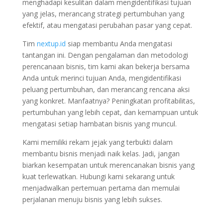
menghadapi kesulitan dalam mengidentifikasi tujuan
yang jelas, merancang strategi pertumbuhan yang
efektif, atau mengatasi perubahan pasar yang cepat.
Tim
nextup.id
siap membantu Anda mengatasi
tantangan ini. Dengan pengalaman dan metodologi
perencanaan bisnis, tim kami akan bekerja bersama
Anda untuk merinci tujuan Anda, mengidentifikasi
peluang pertumbuhan, dan merancang rencana aksi
yang konkret. Manfaatnya? Peningkatan profitabilitas,
pertumbuhan yang lebih cepat, dan kemampuan untuk
mengatasi setiap hambatan bisnis yang muncul.
Kami memiliki rekam jejak yang terbukti dalam
membantu bisnis menjadi naik kelas. Jadi, jangan
biarkan kesempatan untuk merencanakan bisnis yang
kuat terlewatkan. Hubungi kami sekarang untuk
menjadwalkan pertemuan pertama dan memulai
perjalanan menuju bisnis yang lebih sukses.