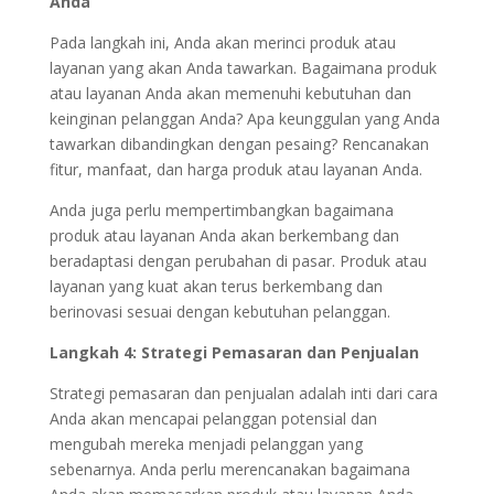
Anda
Pada langkah ini, Anda akan merinci produk atau
layanan yang akan Anda tawarkan. Bagaimana produk
atau layanan Anda akan memenuhi kebutuhan dan
keinginan pelanggan Anda? Apa keunggulan yang Anda
tawarkan dibandingkan dengan pesaing? Rencanakan
fitur, manfaat, dan harga produk atau layanan Anda.
Anda juga perlu mempertimbangkan bagaimana
produk atau layanan Anda akan berkembang dan
beradaptasi dengan perubahan di pasar. Produk atau
layanan yang kuat akan terus berkembang dan
berinovasi sesuai dengan kebutuhan pelanggan.
Langkah 4: Strategi Pemasaran dan Penjualan
Strategi pemasaran dan penjualan adalah inti dari cara
Anda akan mencapai pelanggan potensial dan
mengubah mereka menjadi pelanggan yang
sebenarnya. Anda perlu merencanakan bagaimana