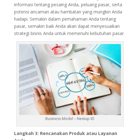
informasi tentang pesaing Anda, peluang pasar, serta
potensi ancaman atau hambatan yang mungkin Anda
hadapi. Semakin dalam pemahaman Anda tentang
pasar, semakin baik Anda akan dapat menyesuaikan
strategi bisnis Anda untuk memenuhi kebutuhan pasar.
Business Model – Nextup ID
Langkah 3: Rencanakan Produk atau Layanan