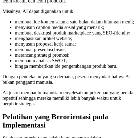
lebih kreatif, dan lebih produktif.
Misalnya, AI dapat digunakan untuk:
membuat ide konten selama satu bulan dalam hitungan menit;
menyusun caption media sosial yang menarik;
membuat deskripsi produk marketplace yang SEO-friendly;
menghasilkan artikel website;
menyusun proposal kerja sama;
membuat presentasi bisnis;
merancang strategi promosi;
membantu analisis SWOT;
hingga memberikan ide pengembangan produk baru.
Dengan pendekatan yang sederhana, peserta menyadari bahwa AI
bukan pengganti manusia.
AI justru membantu manusia menyelesaikan pekerjaan yang bersifat
repetitif sehingga mereka memiliki lebih banyak waktu untuk
berpikir strategis.
Pelatihan yang Berorientasi pada
Implementasi
Salah satu prinsip yang selalu kami pegang adalah: