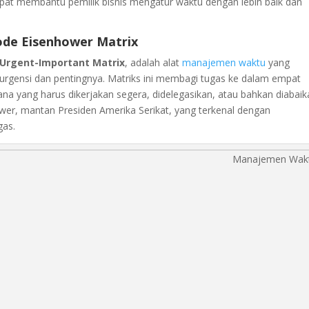
dapat membantu pemilik bisnis mengatur waktu dengan lebih baik dan
ode Eisenhower Matrix
Urgent-Important Matrix
, adalah alat
manajemen waktu
yang
rgensi dan pentingnya. Matriks ini membagi tugas ke dalam empat
yang harus dikerjakan segera, didelegasikan, atau bahkan diabaik
nhower, mantan Presiden Amerika Serikat, yang terkenal dengan
gas.