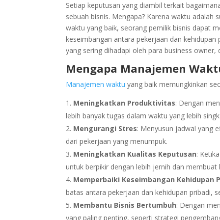
at
e
k
m
er
ar
Setiap keputusan yang diambil terkait bagaima
s
b
e
bl
e
e
sebuah bisnis. Mengapa? Karena waktu adalah s
waktu yang baik, seorang pemilik bisnis dapat
A
o
dI
r
st
keseimbangan antara pekerjaan dan kehidupan 
p
o
n
yang sering dihadapi oleh para business owner, d
p
k
Mengapa Manajemen Waktu 
Manajemen waktu
yang baik memungkinkan seora
Meningkatkan Produktivitas
: Dengan meng
lebih banyak tugas dalam waktu yang lebih singk
Mengurangi Stres
: Menyusun jadwal yang e
dari pekerjaan yang menumpuk.
Meningkatkan Kualitas Keputusan
: Ketik
untuk berpikir dengan lebih jernih dan membuat 
Memperbaiki Keseimbangan Kehidupan Pr
batas antara pekerjaan dan kehidupan pribadi, s
Membantu Bisnis Bertumbuh
: Dengan men
yang paling penting, seperti strategi pengemban