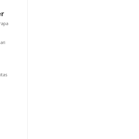
er
erapa
ari
itas
-