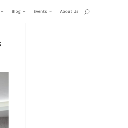
Blog
Events
About Us
s