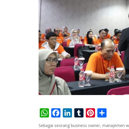
W
F
Li
T
Pi
S
h
ac
n
u
nt
h
Sebagai seorang business owner, manajemen wakt