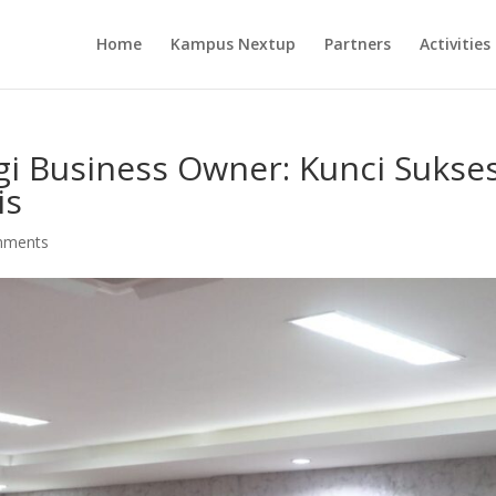
Home
Kampus Nextup
Partners
Activities
 Business Owner: Kunci Sukse
is
mments