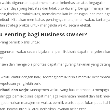
na waktu digunakan dapat menentukan keberhasilan atau kegagalan
umber daya yang terbatas dan tidak bisa diulang. Dengan manajeme
 meningkatkan produktivitas, memaksimalkan keuntungan, dan menjag
pribadi. Kita akan membahas pentingnya manajemen waktu, tantang
an strategi praktis untuk mengelola waktu secara efektif.
Penting bagi Business Owner?
ng pemilik bisnis untuk:
gunakan waktu secara bijaksana, pemilik bisnis dapat menyelesaika
at.
fisien dan mengelola prioritas dapat mengurangi tekanan yang datan
a waktu diatur dengan baik, seorang pemilik bisnis memiliki kesempat
keputusan yang lebih baik.
ibadi dan Kerja
: Manajemen waktu yang baik membantu menjaga
ehingga pemilik bisnis dapat menjaga kesehatan mental dan fisik mer
goptimalkan manajemen waktu, pemilik bisnis dapat fokus pada hal-
gan, inovasi produk, atau perbaikan layanan pelanggan.