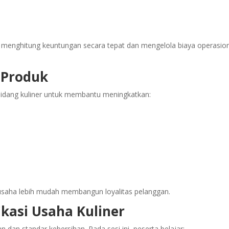
sa menghitung keuntungan secara tepat dan mengelola biaya operasio
 Produk
bidang kuliner untuk membantu meningkatkan:
 usaha lebih mudah membangun loyalitas pelanggan.
ikasi Usaha Kuliner
 dan standar kebersihan. Pada sesi ini, peserta belajar: