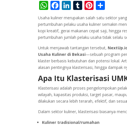
W
F
Li
T
Pi
S
h
ac
n
u
nt
h
Usaha kuliner merupakan salah satu sektor yang 
at
e
k
m
er
ar
pertumbuhan pelaku usaha kuliner semakin meni
s
b
e
bl
e
e
kopi kreatif, gerai makanan cepat saji, hingg
pertumbuhan jumlah pelaku usaha tidak selalu se
A
o
dI
r
st
p
o
n
Untuk menjawab tantangan tersebut,
NextUp.i
Usaha Kuliner di Bekasi
—sebuah program pem
p
k
klaster berbasis kebutuhan dan potensi lokal. A
alasan pentingnya klasterisasi, hingga dampak ny
Apa Itu Klasterisasi U
Klasterisasi adalah proses pengelompokan pelaku
wilayah, kapasitas produksi, target pasar, maupu
dilakukan secara lebih terarah, efektif, dan ses
Dalam sektor kuliner, klasterisasi biasanya menc
Kuliner tradisional/rumahan