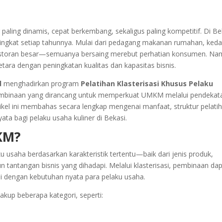
paling dinamis, cepat berkembang, sekaligus paling kompetitif. Di Be
ngkat setiap tahunnya. Mulai dari pedagang makanan rumahan, keda
a restoran besar—semuanya bersaing merebut perhatian konsumen. Na
tara dengan peningkatan kualitas dan kapasitas bisnis.
d
menghadirkan program
Pelatihan Klasterisasi Khusus Pelaku
binaan yang dirancang untuk memperkuat UMKM melalui pendekat
rtikel ini membahas secara lengkap mengenai manfaat, struktur pelati
ata bagi pelaku usaha kuliner di Bekasi.
MKM?
 usaha berdasarkan karakteristik tertentu—baik dari jenis produk,
n tantangan bisnis yang dihadapi. Melalui klasterisasi, pembinaan da
uai dengan kebutuhan nyata para pelaku usaha.
akup beberapa kategori, seperti: