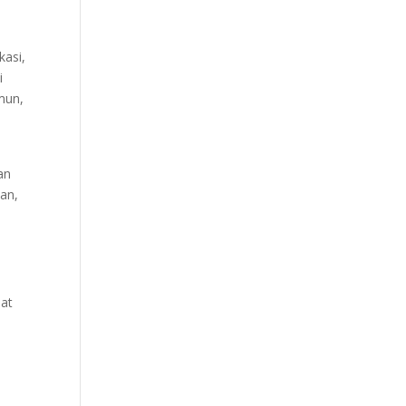
kasi,
i
mun,
an
han,
pat