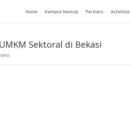
Home
Kampus Nextup
Partners
Activities
i UMKM Sektoral di Bekasi
ments