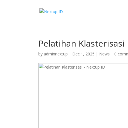
Pelatihan Klasterisas
by
adminnextup
|
Dec 1, 2025
|
News
|
0 com