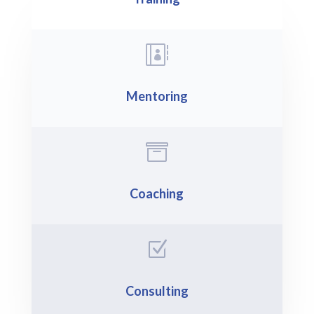

Mentoring

Coaching
Z
Consulting