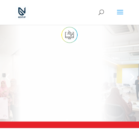
Pelatihan dan Pendampingan
Digital Marketing
Pelatihan dan Pendampingan Digital Marketing
untuk UMKM Binaan Yayasan Dharma Bakti Astra
(YDBA) yang terlaksana di berbagai kota
Read More