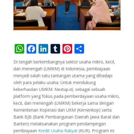
W
F
Li
T
Pi
S
h
ac
n
u
nt
h
Di tengah berkembangnya sektor usaha mikro, kecil,
at
e
k
m
er
ar
dan menengah (UMKM) di Indonesia, pembiayaan
s
b
e
bl
e
e
menjadi salah satu tantangan utama yang dihadapi
oleh para pelaku usaha. Untuk mendukung
A
o
dI
r
st
keberhasilan UMKM. Nextup.id, sebagai sebuah
p
o
n
platform yang fokus pada pemberdayaan usaha mikro,
p
k
kecil, dan menengah (UMKM) bekerja sama dengan
Kementerian Koperasi dan UKM (Kemenkop) serta
Bank BJB (Bank Pembangunan Daerah Jawa Barat dan
Banten) melaksanakan program pendampingan
pembiayaan
Kredit Usaha Rakyat
(KUR). Program ini