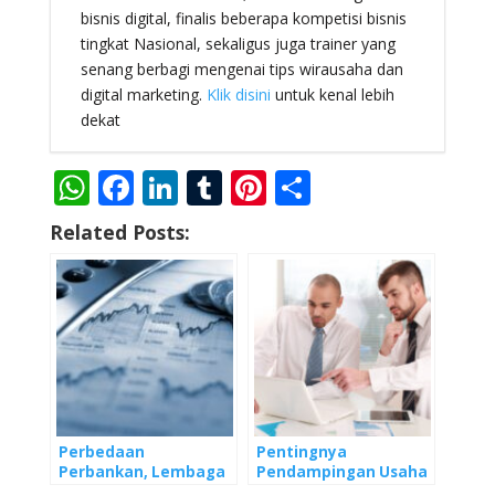
bisnis digital, finalis beberapa kompetisi bisnis
tingkat Nasional, sekaligus juga trainer yang
senang berbagi mengenai tips wirausaha dan
digital marketing.
Klik disini
untuk kenal lebih
dekat
W
F
Li
T
Pi
S
h
ac
n
u
nt
h
Related Posts:
at
e
k
m
er
ar
s
b
e
bl
e
e
A
o
dI
r
st
p
o
n
p
k
Perbedaan
Pentingnya
Perbankan, Lembaga
Pendampingan Usaha
Pembiayaan Non-
Untuk UMKM