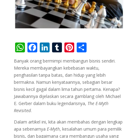
W
F
Li
T
Pi
S
h
ac
n
u
nt
h
Banyak orang bermimpi membangun bisnis sendiri.
at
e
k
m
er
ar
Mereka membayangkan kebebasan waktu,
s
b
e
bl
e
e
penghasilan tanpa batas, dan hidup yang lebih
bermakna. Namun kenyataannya, sebagian besar
A
o
dI
r
st
bisnis kecil gagal dalam lima tahun pertama. Kenapa?
p
o
n
Jawabannya dijelaskan secara gamblang oleh Michael
p
k
E. Gerber dalam buku legendarisnya,
The E-Myth
Revisited
.
Dalam artikel ini, kita akan membahas dengan lengkap
apa sebenarnya
E-Myth
, kesalahan umum para pemilik
bisnis, dan bagaimana cara membangun usaha yang