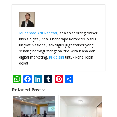
Muhamad Arif Rahmat
, adalah seorang owner
bisnis digital, finalis beberapa kompetisi bisnis
tingkat Nasional, sekaligus juga trainer yang
senang berbagi mengenai tips wirausaha dan
digital marketing.
Klik disini
untuk kenal lebih
dekat
W
F
Li
T
Pi
S
h
ac
n
u
nt
h
Related Posts:
at
e
k
m
er
ar
s
b
e
bl
e
e
A
o
dI
r
st