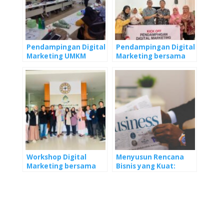
p
o
n
p
k
Pendampingan Digital
Pendampingan Digital
Marketing UMKM
Marketing bersama
bersama Yayasan
YDBA Banyumas
Dharma Bakti Astra
Workshop Digital
Menyusun Rencana
Marketing bersama
Bisnis yang Kuat:
UIN Abdurahman
Langkah Demi
Wahid
Langkah