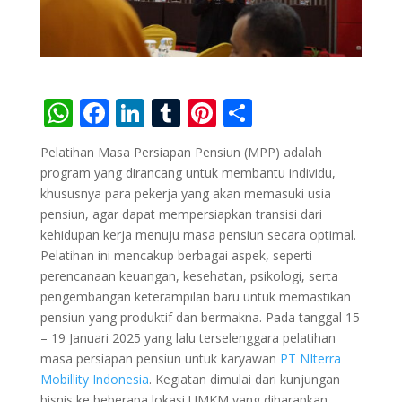
W
F
Li
T
Pi
S
h
ac
n
u
nt
h
Pelatihan Masa Persiapan Pensiun (MPP) adalah
at
e
k
m
er
ar
program yang dirancang untuk membantu individu,
s
b
e
bl
e
e
khususnya para pekerja yang akan memasuki usia
pensiun, agar dapat mempersiapkan transisi dari
A
o
dI
r
st
kehidupan kerja menuju masa pensiun secara optimal.
p
o
n
Pelatihan ini mencakup berbagai aspek, seperti
p
k
perencanaan keuangan, kesehatan, psikologi, serta
pengembangan keterampilan baru untuk memastikan
pensiun yang produktif dan bermakna. Pada tanggal 15
– 19 Januari 2025 yang lalu terselenggara pelatihan
masa persiapan pensiun untuk karyawan
PT NIterra
Mobillity Indonesia
. Kegiatan dimulai dari kunjungan
bisnis ke beberapa lokasi UMKM yang diharapkan