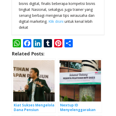
bisnis digital, finalis beberapa kompetisi bisnis
tingkat Nasional, sekaligus juga trainer yang
senang berbagi mengenai tips wirausaha dan
digital marketing.
Klik disini
untuk kenal lebih
dekat
W
F
Li
T
Pi
S
h
ac
n
u
nt
h
Related Posts:
at
e
k
m
er
ar
s
b
e
bl
e
e
A
o
dI
r
st
p
o
n
p
k
Kiat Sukses Mengelola
Nextup ID
Dana Pensiun
Menyelenggarakan
Pelatihan Masa