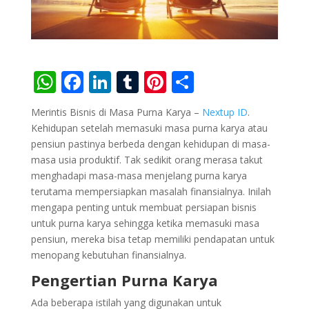
W
F
Li
T
Pi
S
h
ac
n
u
nt
h
Merintis Bisnis di Masa Purna Karya –
Nextup ID
.
at
e
k
m
er
ar
Kehidupan setelah memasuki masa purna karya atau
s
b
e
bl
e
e
pensiun pastinya berbeda dengan kehidupan di masa-
masa usia produktif. Tak sedikit orang merasa takut
A
o
dI
r
st
menghadapi masa-masa menjelang purna karya
p
o
n
terutama mempersiapkan masalah finansialnya. Inilah
p
k
mengapa penting untuk membuat persiapan bisnis
untuk purna karya sehingga ketika memasuki masa
pensiun, mereka bisa tetap memiliki pendapatan untuk
menopang kebutuhan finansialnya.
Pengertian Purna Karya
Ada beberapa istilah yang digunakan untuk