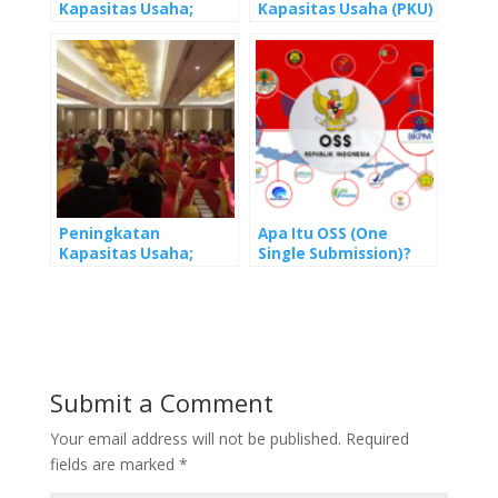
Kapasitas Usaha;
Kapasitas Usaha (PKU)
Pembuatan NIB untuk
Kerjasama PT PNM
Pelaku Usaha
dan PT Nextup Kolegia
Indonesia
Peningkatan
Apa Itu OSS (One
Kapasitas Usaha;
Single Submission)?
Memahami Legalitas
Usaha
Submit a Comment
Your email address will not be published.
Required
fields are marked
*