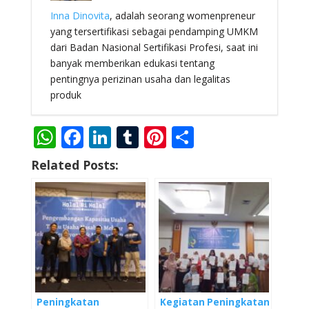
Inna Dinovita
, adalah seorang womenpreneur
yang tersertifikasi sebagai pendamping UMKM
dari Badan Nasional Sertifikasi Profesi, saat ini
banyak memberikan edukasi tentang
pentingnya perizinan usaha dan legalitas
produk
W
F
Li
T
Pi
S
h
ac
n
u
nt
h
Related Posts:
at
e
k
m
er
ar
s
b
e
bl
e
e
A
o
dI
r
st
p
o
n
p
k
Peningkatan
Kegiatan Peningkatan