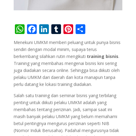
W
F
Li
T
Pi
S
h
ac
n
u
nt
h
Menekuni UMKM memberi peluang untuk punya bisnis
at
e
k
m
er
ar
sendiri dengan modal minim, supaya terus
s
b
e
bl
e
e
berkembang silahkan rutin mengikuti
training bisnis
.
Training yang membahas mengenai bisnis kini sering
A
o
dI
r
st
juga diadakan secara online. Sehingga bisa diikuti oleh
p
o
n
pelaku UMKM dari daerah dan kota manapun tanpa
p
k
perlu datang ke lokasi training diadakan.
Salah satu training dan seminar bisnis yang terbilang
penting untuk diikuti pelaku UMKM adalah yang
membahas tentang perizinan. Jadi, sampai saat ini
masih banyak pelaku UMKM yang belum memahami
betul pentingnya mengurus perizinan seperti NIB
(Nomor Induk Berusaha). Padahal mengurusnya tidak