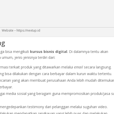
Website – https://nextup.id
ng
uga bisa mengikuti
kursus bisnis digital
. Di dalamnya tentu akan
a umum, jenis-jenisnya terdiri dari:
rmasi terkait produk yang ditawarkan melalui
email
secara langsung.
ng bisa dilakukan dengan cara berbayar dalam kurun waktu tertentu.
encarian yang akan membuat perusahaan Anda lebih mudah ditemuka
erbayar.
gai media sosial yang beragam guna mempromosikan produk/jasa s
engedepankan testimony dari pelanggan melalui suguhan video.
dilakukan mendapatkan jangkauan yang lebih puas dan melakukan