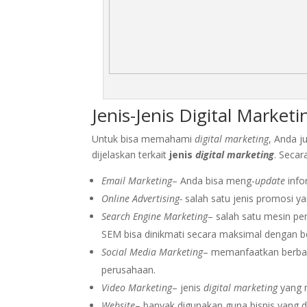
Jenis-Jenis Digital Marketi
Untuk bisa memahami
digital marketing
, Anda j
dijelaskan terkait
jenis
digital marketing
. Secar
Email Marketing
– Anda bisa meng-
update
info
Online Advertising-
salah satu jenis promosi ya
Search Engine Marketing
– salah satu mesin p
SEM bisa dinikmati secara maksimal dengan b
Social Media Marketing
– memanfaatkan berba
perusahaan.
Video Marketing
– jenis
digital marketing
yang m
Website
– banyak digunakan guna bisnis yang 