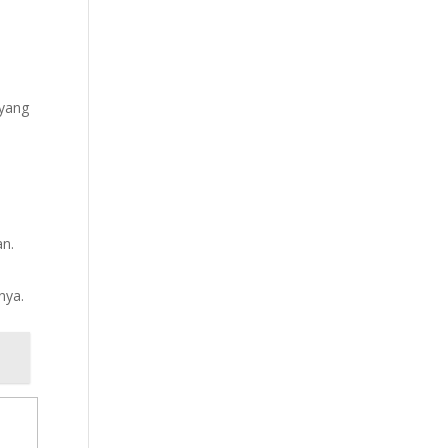
 yang
a
an.
nya.