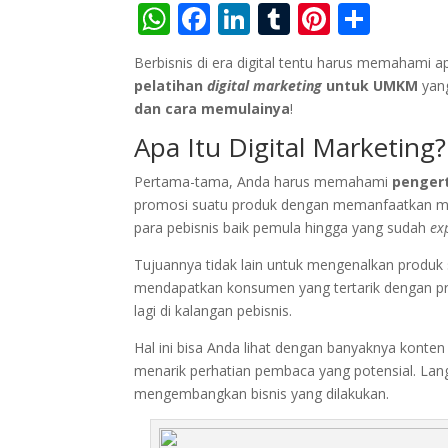
W
F
Li
T
Pi
S
h
ac
n
u
nt
h
Berbisnis di era digital tentu harus memahami a
at
e
k
m
er
ar
pelatihan
digital marketing
untuk UMKM
yan
s
b
e
bl
e
e
dan cara memulainya
!
A
o
dI
r
st
Apa Itu Digital Marketing?
p
o
n
Pertama-tama, Anda harus memahami
penger
p
k
promosi suatu produk dengan memanfaatkan media
para pebisnis baik pemula hingga yang sudah
ex
Tujuannya tidak lain untuk mengenalkan produk 
mendapatkan konsumen yang tertarik dengan prod
lagi di kalangan pebisnis.
Hal ini bisa Anda lihat dengan banyaknya konte
menarik perhatian pembaca yang potensial. Lang
mengembangkan bisnis yang dilakukan.