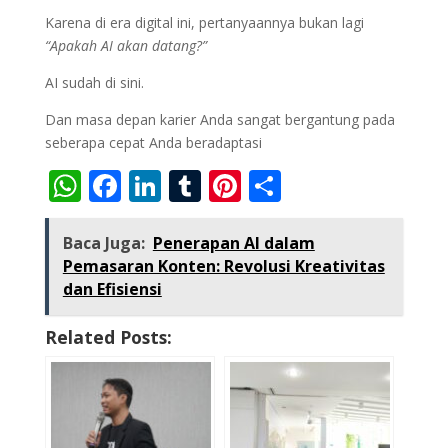
Karena di era digital ini, pertanyaannya bukan lagi
“Apakah AI akan datang?”
AI sudah di sini.
Dan masa depan karier Anda sangat bergantung pada
seberapa cepat Anda beradaptasi
W
F
Li
T
Pi
S
h
ac
n
u
nt
h
at
e
k
m
er
ar
Baca Juga:
Penerapan AI dalam
Pemasaran Konten: Revolusi Kreativitas
s
b
e
bl
e
e
dan Efisiensi
A
o
dI
r
st
p
o
n
Related Posts:
p
k