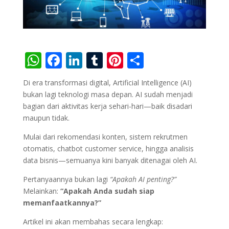
W
F
Li
T
Pi
S
h
ac
n
u
nt
h
Di era transformasi digital, Artificial Intelligence (AI)
at
e
k
m
er
ar
bukan lagi teknologi masa depan. AI sudah menjadi
s
b
e
bl
e
e
bagian dari aktivitas kerja sehari-hari—baik disadari
maupun tidak.
A
o
dI
r
st
p
o
n
Mulai dari rekomendasi konten, sistem rekrutmen
otomatis, chatbot customer service, hingga analisis
p
k
data bisnis—semuanya kini banyak ditenagai oleh AI.
Pertanyaannya bukan lagi
“Apakah AI penting?”
Melainkan:
“Apakah Anda sudah siap
memanfaatkannya?”
Artikel ini akan membahas secara lengkap: