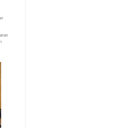
un
saran
m