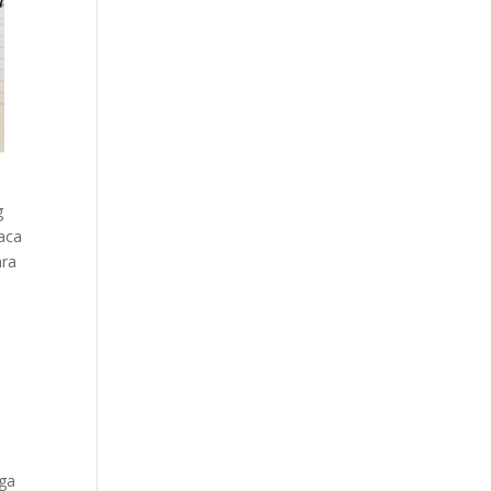
g
aca
ara
gga