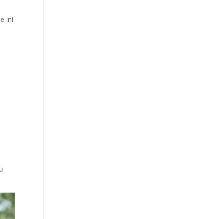
e ini
n
u