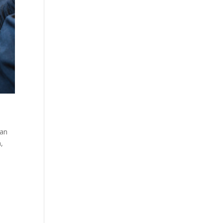
kan
,