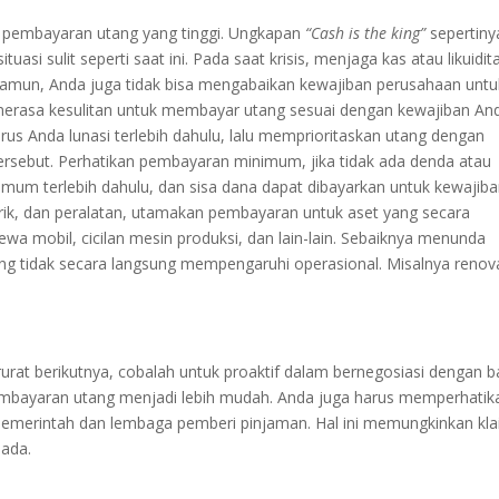
n pembayaran utang yang tinggi. Ungkapan
“Cash is the king”
sepertiny
asi sulit seperti saat ini. Pada saat krisis, menjaga kas atau likuidit
 Namun, Anda juga tidak bisa mengabaikan kewajiban perusahaan untu
merasa kesulitan untuk membayar utang sesuai dengan kewajiban An
rus Anda lunasi terlebih dahulu, lalu memprioritaskan utang dengan
tersebut. Perhatikan pembayaran minimum, jika tidak ada denda atau
um terlebih dahulu, dan sisa dana dapat dibayarkan untuk kewajib
brik, dan peralatan, utamakan pembayaran untuk aset yang secara
wa mobil, cicilan mesin produksi, dan lain-lain. Sebaiknya menunda
g tidak secara langsung mempengaruhi operasional. Misalnya renov
urat berikutnya, cobalah untuk proaktif dalam bernegosiasi dengan 
mbayaran utang menjadi lebih mudah. Anda juga harus memperhatik
 pemerintah dan lembaga pemberi pinjaman. Hal ini memungkinkan kl
 ada.