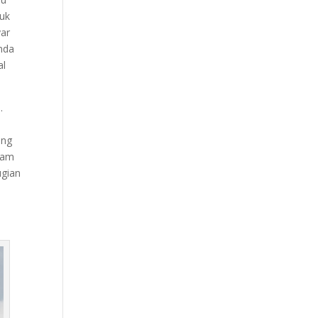
tuk
yar
Anda
al
.
ang
lam
ugian