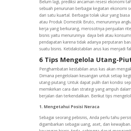
Belum lagi, prediksi ancaman resesi ekonomi ta
sebuah penurunan berbagai kegiatan ekonomi se
dari satu kuartal. Berbagai tolak ukur yang bi
atau Produk Domestik Bruto, menurunnya angka
kerja yang berkurang, merosotnya penjualan rite
bisnis yaitu menurunnya daya beli atau konsum
pendapatan karena tidak adanya perputaran bar
suatu bisnis. Ketidakstabilan arus kas menjadi 
6 Tips Mengelola Utang-Piu
Penghambatan kestabilan arus kas akan mengak
Dimana pengelolaan keuangan untuk setiap kegiat
utang-piutang. Untuk dapat pulih dari kondisi sep
memikirkan cara dan strategi yang ampuh dalam 
berjalan dan terkendalikan. Berikut tips mengelo
1. Mengetahui Posisi Neraca
Sebagai seorang pebisnis, Anda perlu tahu persi
digambarkan sebagai uang, aset, dan kewajiban
keuangan bisnis Anda, sehingga dapat mengambi