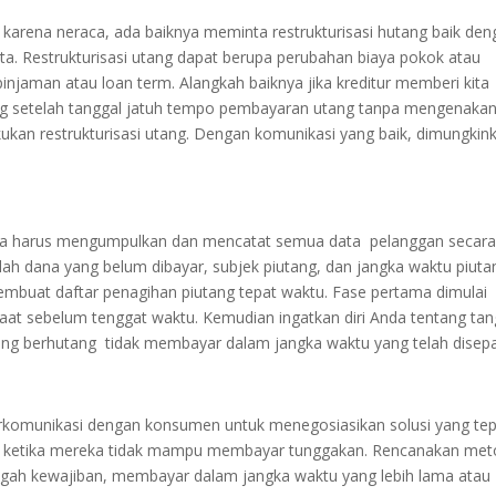
a karena neraca, ada baiknya meminta restrukturisasi hutang baik de
ta. Restrukturisasi utang dapat berupa perubahan biaya pokok atau
injaman atau loan term. Alangkah baiknya jika kreditur memberi kita
ang setelah tanggal jatuh tempo pembayaran utang tanpa mengenaka
ukan restrukturisasi utang. Dengan komunikasi yang baik, dimungkin
Anda harus mengumpulkan dan mencatat semua data pelanggan secar
mlah dana yang belum dibayar, subjek piutang, dan jangka waktu piuta
mbuat daftar penagihan piutang tepat waktu. Fase pertama dimulai
 sebelum tenggat waktu. Kemudian ingatkan diri Anda tentang tan
yang berhutang tidak membayar dalam jangka waktu yang telah disepa
berkomunikasi dengan konsumen untuk menegosiasikan solusi yang te
a ketika mereka tidak mampu membayar tunggakan. Rencanakan me
gah kewajiban, membayar dalam jangka waktu yang lebih lama atau