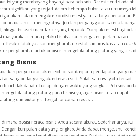
hun ini yang membayang-bayangi para pebisnis. Resesi sendiri adalah
cara signifikan yang terjadi dalam beberapa bulan, atau umumnya le
asa digunakan dalam mengukur kondisi resesi yaitu, adanya penurunan 
 pendapatan riil, meningkatnya jumlah pengangguran karena lapang
l, hingga industri manufaktur yang terpuruk. Dampak resesi bagi pela
si masyarakat dimana pelaku bisnis akan mengalami perlambatan
an. Resiko fatalnya akan menghambat kestabilan arus kas atau
cash 
faktor penghambat untuk pebisnis mengelola utang-piutang yang terjad
tang Bisnis
ibatkan pengeluaran akan lebih besar daripada pendapatan yang ma
an yang berlangsung akan terasa sulit. Salah satunya yaitu terkait
erti ini tidak dapat dihadapi dengan waktu yang singkat. Pebisnis perl
mengelola utang-piutang pada bisnisnya, agar bisnis tetap dapat
la utang dan piutang di tengah ancaman resesi :
s di mana posisi neraca bisnis Anda secara akurat. Sederhananya, itu
. Dengan kumpulan data yang lengkap, Anda dapat mengetahui kondi
l keputusan yang tepat di masa mendatang. Dari sisi uang, Anda per