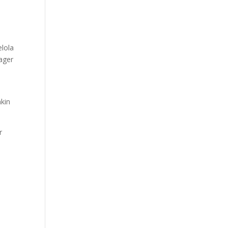
lola
ager
akin
r
n