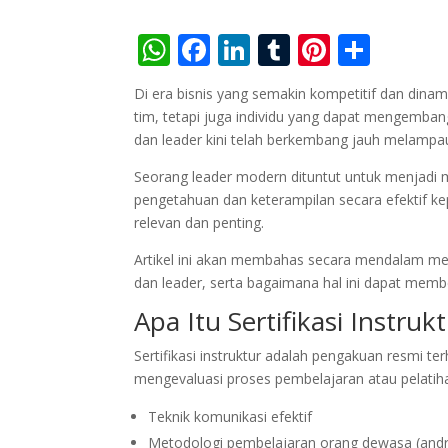
W
F
Li
T
Pi
S
h
ac
n
u
nt
h
Di era bisnis yang semakin kompetitif dan di
at
e
k
m
er
ar
tim, tetapi juga individu yang dapat mengemba
s
b
e
bl
e
e
dan leader kini telah berkembang jauh melampaui
A
o
dI
r
st
Seorang leader modern dituntut untuk menjadi 
p
o
n
pengetahuan dan keterampilan secara efektif kep
relevan dan penting.
p
k
Artikel ini akan membahas secara mendalam meng
dan leader, serta bagaimana hal ini dapat membe
Apa Itu Sertifikasi Instruk
Sertifikasi instruktur adalah pengakuan resmi
mengevaluasi proses pembelajaran atau pelatihan
Teknik komunikasi efektif
Metodologi pembelajaran orang dewasa (andr