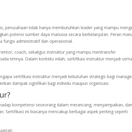
namis, perusahaan tidak hanya membutuhkan leader yang mampu menge
ngkan potensi sumber daya manusia secara berkelanjutan. Peran man
 fungsi administratif dan operasional.
mentor, coach, sekaligus instruktur yang mampu mentransfer
ada timnya. Dalam konteks inilah, sertifikasi instruktur menjadi sem
apa sertifikasi instruktur menjadi kebutuhan strategis bagi manage
rikan dampak signifikan bagi individu maupun organisasi.
tur?
 terhadap kompetensi seseorang dalam merancang, menyampaikan, da
. Sertifikasi ini biasanya mencakup berbagai aspek penting seperti:
agogi)