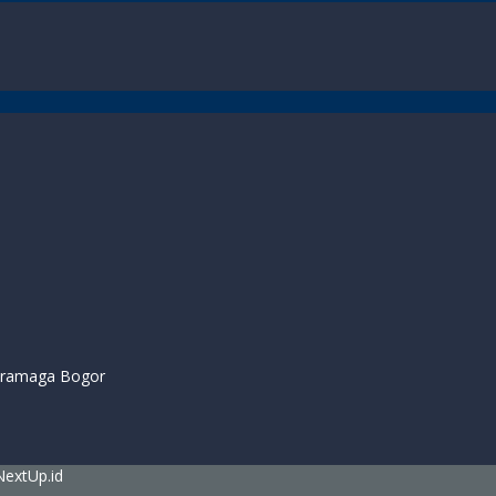
 Dramaga Bogor
NextUp.id