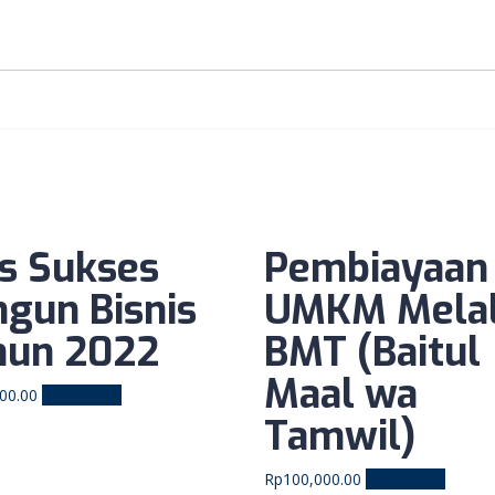
ps Sukses
Pembiayaan
ngun Bisnis
UMKM Melal
hun 2022
BMT (Baitul
Maal wa
00.00
Add to cart
Tamwil)
Rp
100,000.00
Add to cart