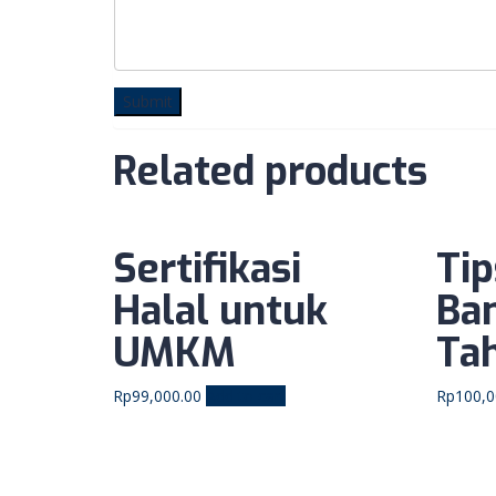
Related products
Sertifikasi
Ti
Halal untuk
Ba
UMKM
Ta
Rp
99,000.00
Add to cart
Rp
100,0