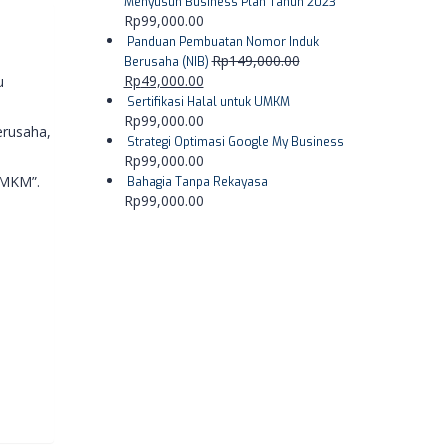
Menyusun Business Plan Tahun 2023
Rp
99,000.00
Panduan Pembuatan Nomor Induk
Rp
149,000.00
Berusaha (NIB)
Rp
49,000.00
u
Sertifikasi Halal untuk UMKM
Rp
99,000.00
erusaha,
Strategi Optimasi Google My Business
Rp
99,000.00
UMKM”.
Bahagia Tanpa Rekayasa
Rp
99,000.00