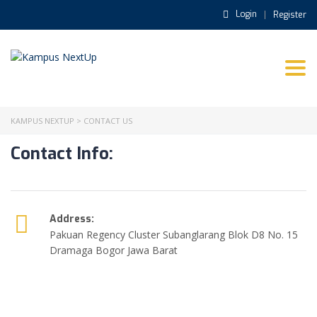
Login
Register
Togg
navi
KAMPUS NEXTUP
>
CONTACT US
Contact Info:
Address:
Pakuan Regency Cluster Subanglarang Blok D8 No. 15
Dramaga Bogor Jawa Barat