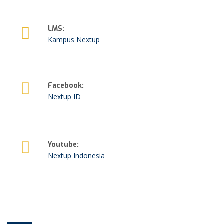
ABOUT
LMS:
NextUp.id adalah platform yang menghubungkan
Kampus Nextup
antara mentor, coach, dan trainer dalam sebuah
training, workshop maupun pendampingan dengan
pelaku usaha dalam rangka peningkatan skala
usahanya.
Facebook:
Nextup ID
LEARNING NOW
Youtube:
MORE ABOUT NEXTUP
Nextup Indonesia
POPULAR COURSES
Strategi Marketing
BY ADMIN KAMPUS