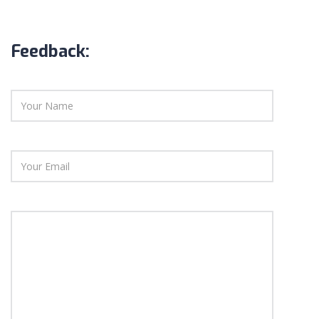
Business Model
BY ADMIN KAMPUS
Feedback:
Digital Marketing
BY ADMIN KAMPUS
PAGES
CART
ABOUT US
CONTACT US
COURSES
CONTACT