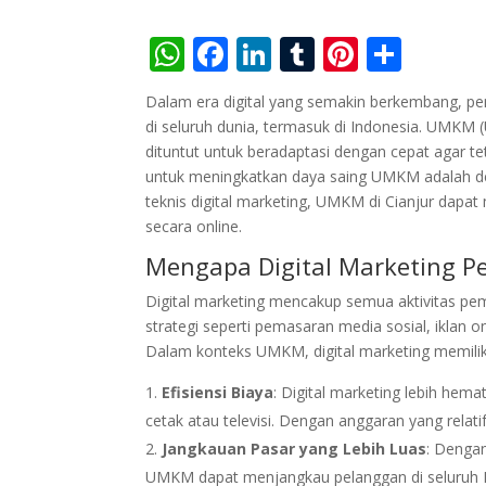
W
F
Li
T
Pi
S
h
ac
n
u
nt
h
Dalam era digital yang semakin berkembang, pen
at
e
k
m
er
ar
di seluruh dunia, termasuk di Indonesia. UMKM 
s
b
e
bl
e
e
dituntut untuk beradaptasi dengan cepat agar tet
untuk meningkatkan daya saing UMKM adalah de
A
o
dI
r
st
teknis digital marketing, UMKM di Cianjur da
p
o
n
secara online.
p
k
Mengapa Digital Marketing 
Digital marketing mencakup semua aktivitas pem
strategi seperti pemasaran media sosial, iklan o
Dalam konteks UMKM, digital marketing memilik
Efisiensi Biaya
: Digital marketing lebih hem
cetak atau televisi. Dengan anggaran yang relat
Jangkauan Pasar yang Lebih Luas
: Dengan
UMKM dapat menjangkau pelanggan di seluruh In