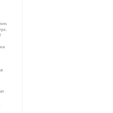
isnis
jur,
f
asa
uk
lan
.