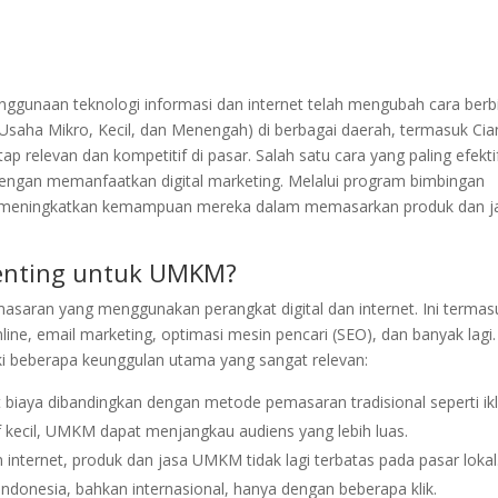
ggunaan teknologi informasi dan internet telah mengubah cara berb
(Usaha Mikro, Kecil, dan Menengah) di berbagai daerah, termasuk Cian
ap relevan dan kompetitif di pasar. Salah satu cara yang paling efekti
ngan memanfaatkan digital marketing. Melalui program bimbingan
pat meningkatkan kemampuan mereka dalam memasarkan produk dan j
Penting untuk UMKM?
asaran yang menggunakan perangkat digital dan internet. Ini termas
nline, email marketing, optimasi mesin pencari (SEO), dan banyak lagi.
i beberapa keunggulan utama yang sangat relevan:
at biaya dibandingkan dengan metode pemasaran tradisional seperti ik
if kecil, UMKM dapat menjangkau audiens yang lebih luas.
 internet, produk dan jasa UMKM tidak lagi terbatas pada pasar lokal
donesia, bahkan internasional, hanya dengan beberapa klik.