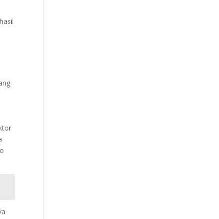
hasil
uang
ktor
a
ro
ya