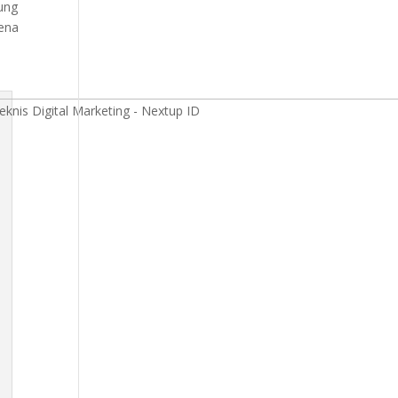
ung
rena