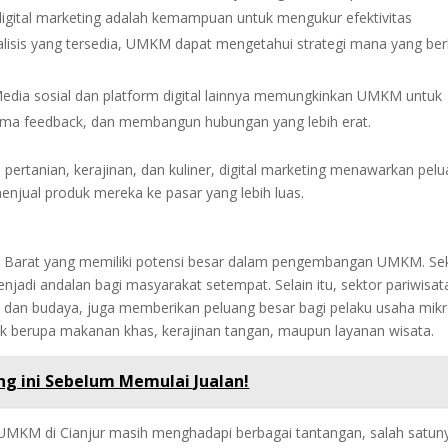
 digital marketing adalah kemampuan untuk mengukur efektivitas
alisis yang tersedia, UMKM dapat mengetahui strategi mana yang ber
Media sosial dan platform digital lainnya memungkinkan UMKM untuk
rima feedback, dan membangun hubungan yang lebih erat.
 pertanian, kerajinan, dan kuliner, digital marketing menawarkan pel
ual produk mereka ke pasar yang lebih luas.
wa Barat yang memiliki potensi besar dalam pengembangan UMKM. Se
enjadi andalan bagi masyarakat setempat. Selain itu, sektor pariwisat
m dan budaya, juga memberikan peluang besar bagi pelaku usaha mik
k berupa makanan khas, kerajinan tangan, maupun layanan wisata.
ng ini Sebelum Memulai Jualan!
UMKM di Cianjur masih menghadapi berbagai tantangan, salah satun