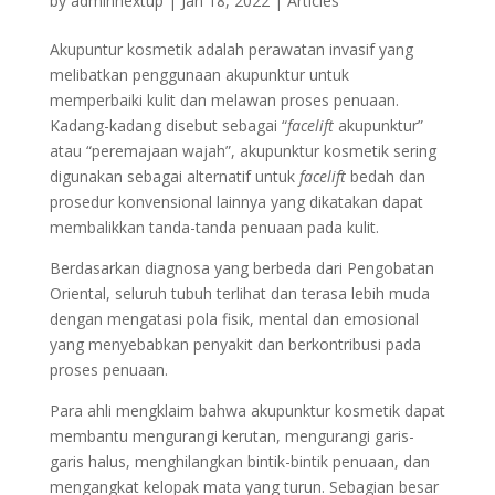
by
adminnextup
|
Jan 18, 2022
|
Articles
Akupuntur kosmetik adalah perawatan invasif yang
melibatkan penggunaan akupunktur untuk
memperbaiki kulit dan melawan proses penuaan.
Kadang-kadang disebut sebagai “
facelift
akupunktur”
atau “peremajaan wajah”, akupunktur kosmetik sering
digunakan sebagai alternatif untuk
facelift
bedah dan
prosedur konvensional lainnya yang dikatakan dapat
membalikkan tanda-tanda penuaan pada kulit.
Berdasarkan diagnosa yang berbeda dari Pengobatan
Oriental, seluruh tubuh terlihat dan terasa lebih muda
dengan mengatasi pola fisik, mental dan emosional
yang menyebabkan penyakit dan berkontribusi pada
proses penuaan.
Para ahli mengklaim bahwa akupunktur kosmetik dapat
membantu mengurangi kerutan, mengurangi garis-
garis halus, menghilangkan bintik-bintik penuaan, dan
mengangkat kelopak mata yang turun. Sebagian besar