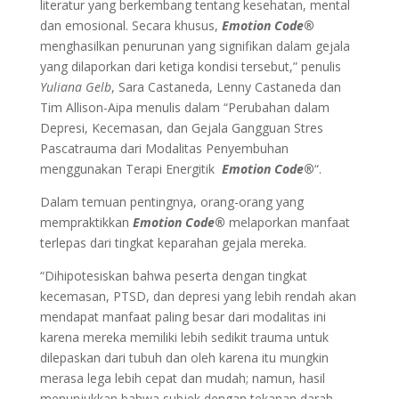
literatur yang berkembang tentang kesehatan, mental
dan emosional. Secara khusus,
Emotion Code
®
menghasilkan penurunan yang signifikan dalam gejala
yang dilaporkan dari ketiga kondisi tersebut,” penulis
Yuliana Gelb
, Sara Castaneda, Lenny Castaneda dan
Tim Allison-Aipa menulis dalam “Perubahan dalam
Depresi, Kecemasan, dan Gejala Gangguan Stres
Pascatrauma dari Modalitas Penyembuhan
menggunakan Terapi Energitik
Emotion Code
®
“.
Dalam temuan pentingnya, orang-orang yang
mempraktikkan
Emotion Code
®
melaporkan manfaat
terlepas dari tingkat keparahan gejala mereka.
“Dihipotesiskan bahwa peserta dengan tingkat
kecemasan, PTSD, dan depresi yang lebih rendah akan
mendapat manfaat paling besar dari modalitas ini
karena mereka memiliki lebih sedikit trauma untuk
dilepaskan dari tubuh dan oleh karena itu mungkin
merasa lega lebih cepat dan mudah; namun, hasil
menunjukkan bahwa subjek dengan tekanan darah