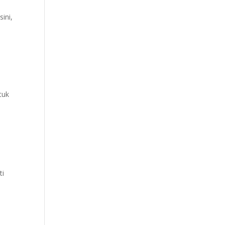
ini,
tuk
ti