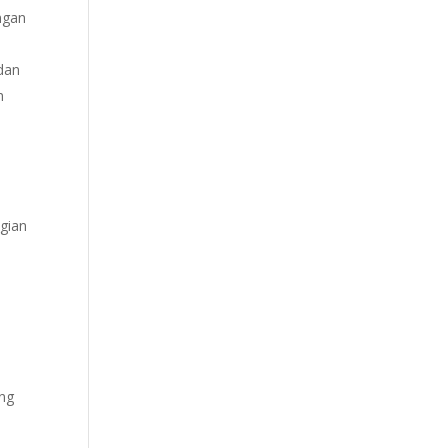
engan
 dan
h
gian
ang