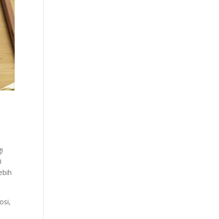
n
i
i
ebih
osi,