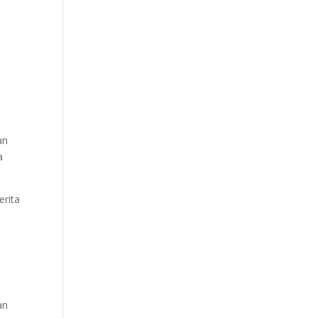
an
a
erita
an