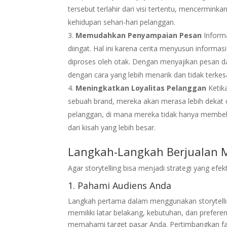
tersebut terlahir dari visi tertentu, mencermink
kehidupan sehari-hari pelanggan.
Memudahkan Penyampaian Pesan
Informa
diingat. Hal ini karena cerita menyusun informas
diproses oleh otak. Dengan menyajikan pesan da
dengan cara yang lebih menarik dan tidak terk
Meningkatkan Loyalitas Pelanggan
Ketik
sebuah brand, mereka akan merasa lebih dekat da
pelanggan, di mana mereka tidak hanya membel
dari kisah yang lebih besar.
Langkah-Langkah Berjualan M
Agar storytelling bisa menjadi strategi yang efek
1. Pahami Audiens Anda
Langkah pertama dalam menggunakan storytelli
memiliki latar belakang, kebutuhan, dan prefere
memahami target pasar Anda. Pertimbangkan fak