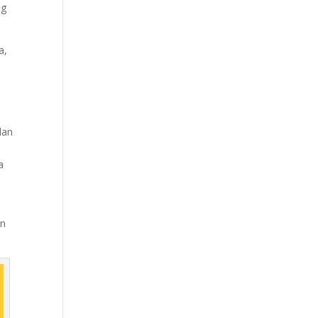
ng
a,
dan
a
an