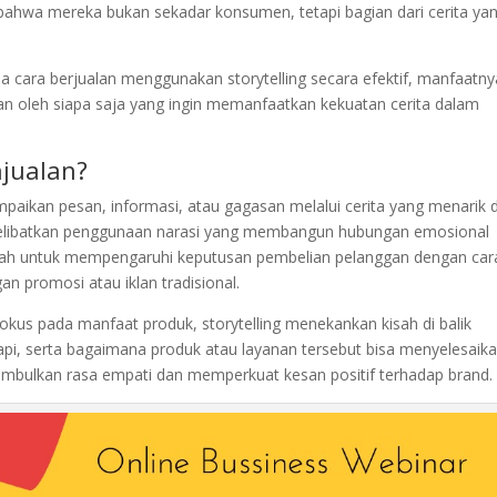
bahwa mereka bukan sekadar konsumen, tetapi bagian dari cerita ya
a cara berjualan menggunakan storytelling secara efektif, manfaatny
kan oleh siapa saja yang ingin memanfaatkan kekuatan cerita dalam
njualan?
mpaikan pesan, informasi, atau gagasan melalui cerita yang menarik 
g melibatkan penggunaan narasi yang membangun hubungan emosional
lah untuk mempengaruhi keputusan pembelian pelanggan dengan car
an promosi atau iklan tradisional.
kus pada manfaat produk, storytelling menekankan kisah di balik
api, serta bagaimana produk atau layanan tersebut bisa menyelesaik
imbulkan rasa empati dan memperkuat kesan positif terhadap brand.