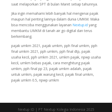
saat melaporkan SPT di bulan Maret setiap tahunnya.
Jika ingin memahami lebih banyak hal mengenai pajak
maupun hal penting lainnya dalam dunia UMKM. Maka
bisa mencoba menggunakan layanan
Nextup.id
yang
membantu UMKM di tanah air go digital dan terus
berkembang.
pajak umkm 2021, pajak umkm, pph final umkm, pph
final umkm 2021, pph umkm, pph final dtp, pajak
usaha kecil, pph umkm 2021, umkm pajak, npwp usaha
kecil, umkm bebas pajak, cara menghitung pajak
umkm, pph final pp 23, pajak umkm adalah, pajak
untuk umkm, pajak warung kecil, pajak final umkm,
pajak umkm 0.5, npwp umkm
Nextup ID | PT Nextup Kolegia Indonesia 2025