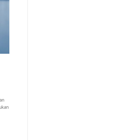
tan
ukan