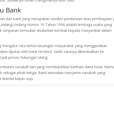
ut, sebaiknya sudah mengenalnya lebih dulu.
au Bank
rtian dari bank yang merupakan sumber pendanaan atau pembiayaan 
ut Undang-Undang Nomor 10 Tahun 1998 adalah lembaga usaha yang
k simpanan kemudian disalurkan kembali kepada masyarakat dalam
ng mengatur tata kelola keuangan masyarakat yang menggunakan
ian diputar oleh bank tersebut. Salah satunya dikembalikan ke
jadi proses hubungan silang.
embantu nasabah lain yang membutuhkan bantuan dana tunai. Nam
bank sebagai pihak ketiga. Bank kemudian menjamin nasabah yang
 diambil kapan saja.