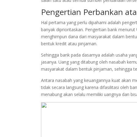
salah satu atau semua sumber pendanaan terseb
Pengertian Perbankan at
Hal pertama yang perlu dipahami adalah penge
banyak diprioritaskan. Pengertian bank menur
menghimpun dana dari masyarakat dalam bentu
bentuk kredit atau pinjaman.
Sehingga bank pada dasarnya adalah usaha ya
jasanya. Uang yang ditabung oleh nasabah kemud
masyarakat dalam bentuk pinjaman, sehingga ter
Antara nasabah yang keuangannya kuat akan m
tidak secara langsung karena difasilitasi oleh 
menabung akan selalu memiliki uangnya dan bisa