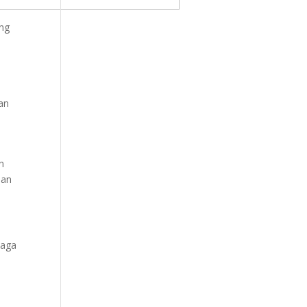
ng
an
n
aan
baga