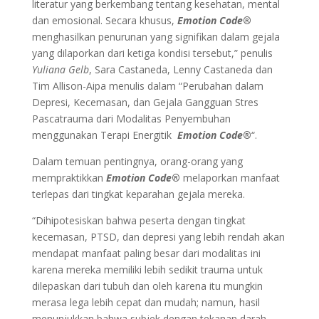
literatur yang berkembang tentang kesehatan, mental
dan emosional. Secara khusus,
Emotion Code
®
menghasilkan penurunan yang signifikan dalam gejala
yang dilaporkan dari ketiga kondisi tersebut,” penulis
Yuliana Gelb
, Sara Castaneda, Lenny Castaneda dan
Tim Allison-Aipa menulis dalam “Perubahan dalam
Depresi, Kecemasan, dan Gejala Gangguan Stres
Pascatrauma dari Modalitas Penyembuhan
menggunakan Terapi Energitik
Emotion Code
®
“.
Dalam temuan pentingnya, orang-orang yang
mempraktikkan
Emotion Code
®
melaporkan manfaat
terlepas dari tingkat keparahan gejala mereka.
“Dihipotesiskan bahwa peserta dengan tingkat
kecemasan, PTSD, dan depresi yang lebih rendah akan
mendapat manfaat paling besar dari modalitas ini
karena mereka memiliki lebih sedikit trauma untuk
dilepaskan dari tubuh dan oleh karena itu mungkin
merasa lega lebih cepat dan mudah; namun, hasil
menunjukkan bahwa subjek dengan tekanan darah